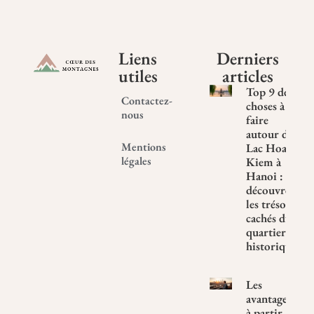
Liens
Derniers
utiles
articles
Top 9 des
Contactez-
choses à
nous
faire
autour du
Mentions
Lac Hoan
légales
Kiem à
Hanoi :
découvrez
les trésors
cachés du
quartier
historique
Les
avantages
à partir