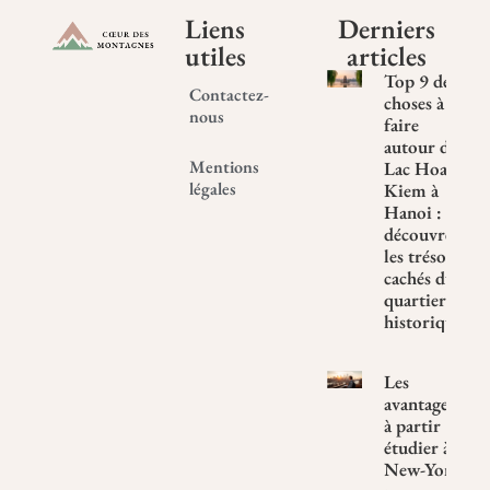
Liens
Derniers
utiles
articles
Top 9 des
Contactez-
choses à
nous
faire
autour du
Mentions
Lac Hoan
légales
Kiem à
Hanoi :
découvrez
les trésors
cachés du
quartier
historique
Les
avantages
à partir
étudier à
New-York